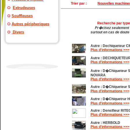
Trier par :
Nouvelles machine
Extrudeuses
Souffleuses
Recherche par type 
Autres péripheriques
Pr�cisez seulement 
Divers
surtout en cas de doute
Autre :
Dechiqueteur C
Plus d'informations >>>
Autre :
DECHIQUETEUR 
Plus d'informations >>>
Autre :
D�chiqueteur
NOVARA
Plus d'informations >>>
Autre :
D�chiqueteur 
Plus d'informations >>>
Autre :
D�chiquetrur H
Plus d'informations >>>
Autre :
Densifieur RITE
Plus d'informations >>>
Autre :
HERBOLD
Plus d'informations >>>